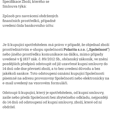
Specifikace Zboží, kterého se
Smlouva týká:
Způsob pro navrácení obdržených
finančních prostředků, případně
uvedení čísla bankovního účtu:
Je-li kupující spotřebitelem má právo v případě, že objednal zboží
prostřednictvím e-shopu společnosti
Polarita s.r.o.
(„
Společnost
“)
nebo jiného prostředku komunikace na dálku, mimo případy
uvedené v § 1837 zák. č. 89/2012 Sb., občanský zákoník, ve znění
pozdějších předpisů odstoupit od již uzavřené kupní smlouvy do
14 dnů ode dne převzetí zboží, a to bez uvedení důvodu a bez
jakékoli sankce. Toto odstoupení oznámí kupující Společnosti
písemně na adresu provozovny Společnosti nebo elektronicky na
e-mail uvedený na vzorovém formuláři.
Odstoupí-li kupující, který je spotřebitelem, od kupní smlouvy,
zašle nebo předá Společnosti bez zbytečného odkladu, nejpozději
do 14 dnů od odstoupení od kupní smlouvy, zboží, které od ní
obdržel.