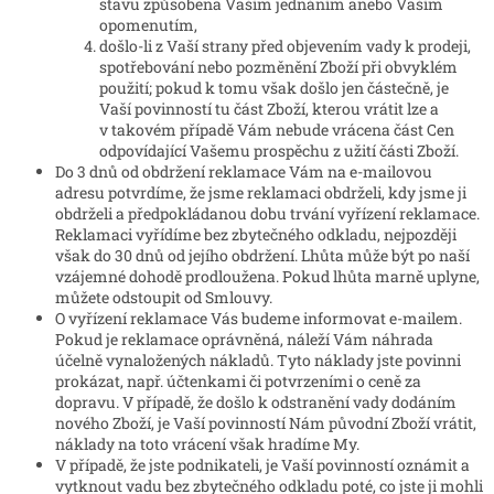
stavu způsobena Vaším jednáním anebo Vaším
opomenutím,
došlo-li z Vaší strany před objevením vady k prodeji,
spotřebování nebo pozměnění Zboží při obvyklém
použití; pokud k tomu však došlo jen částečně, je
Vaší povinností tu část Zboží, kterou vrátit lze a
v takovém případě Vám nebude vrácena část Cen
odpovídající Vašemu prospěchu z užití části Zboží.
Do 3 dnů od obdržení reklamace Vám na e-mailovou
adresu potvrdíme, že jsme reklamaci obdrželi, kdy jsme ji
obdrželi a předpokládanou dobu trvání vyřízení reklamace.
Reklamaci vyřídíme bez zbytečného odkladu, nejpozději
však do 30 dnů od jejího obdržení. Lhůta může být po naší
vzájemné dohodě prodloužena. Pokud lhůta marně uplyne,
můžete odstoupit od Smlouvy.
O vyřízení reklamace Vás budeme informovat e-mailem.
Pokud je reklamace oprávněná, náleží Vám náhrada
účelně vynaložených nákladů. Tyto náklady jste povinni
prokázat, např. účtenkami či potvrzeními o ceně za
dopravu. V případě, že došlo k odstranění vady dodáním
nového Zboží, je Vaší povinností Nám původní Zboží vrátit,
náklady na toto vrácení však hradíme My.
V případě, že jste podnikateli, je Vaší povinností oznámit a
vytknout vadu bez zbytečného odkladu poté, co jste ji mohli