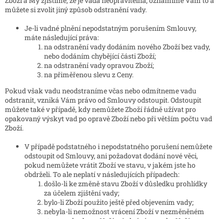
Zboží a My zjistíme, že je vada neopravitelná, oznámíme Vám to a
můžete si zvolit jiný způsob odstranění vady.
Je-li vadné plnění nepodstatným porušením Smlouvy,
máte následující práva:
na odstranění vady dodáním nového Zboží bez vady,
nebo dodáním chybějící části Zboží;
na odstranění vady opravou Zboží;
na přiměřenou slevu z Ceny.
Pokud však vadu neodstraníme včas nebo odmítneme vadu
odstranit, vzniká Vám právo od Smlouvy odstoupit. Odstoupit
můžete také v případě, kdy nemůžete Zboží řádně užívat pro
opakovaný výskyt vad po opravě Zboží nebo při větším počtu vad
Zboží.
V případě podstatného i nepodstatného porušení nemůžete
odstoupit od Smlouvy, ani požadovat dodání nové věci,
pokud nemůžete vrátit Zboží ve stavu, v jakém jste ho
obdrželi. To ale neplatí v následujících případech:
došlo-li ke změně stavu Zboží v důsledku prohlídky
za účelem zjištění vady;
bylo-li Zboží použito ještě před objevením vady;
nebyla-li nemožnost vrácení Zboží v nezměněném