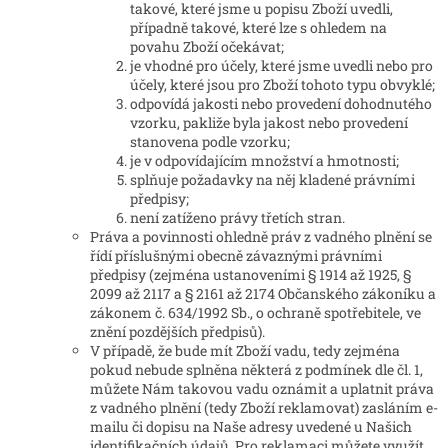
takové, které jsme u popisu Zboží uvedli,
případně takové, které lze s ohledem na
povahu Zboží očekávat;
je vhodné pro účely, které jsme uvedli nebo pro
účely, které jsou pro Zboží tohoto typu obvyklé;
odpovídá jakosti nebo provedení dohodnutého
vzorku, pakliže byla jakost nebo provedení
stanovena podle vzorku;
je v odpovídajícím množství a hmotnosti;
splňuje požadavky na něj kladené právními
předpisy;
není zatíženo právy třetích stran.
Práva a povinnosti ohledně práv z vadného plnění se
řídí příslušnými obecně závaznými právními
předpisy (zejména ustanoveními § 1914 až 1925, §
2099 až 2117 a § 2161 až 2174 Občanského zákoníku a
zákonem č. 634/1992 Sb., o ochraně spotřebitele, ve
znění pozdějších předpisů).
V případě, že bude mít Zboží vadu, tedy zejména
pokud nebude splněna některá z podmínek dle čl. 1,
můžete Nám takovou vadu oznámit a uplatnit práva
z vadného plnění (tedy Zboží reklamovat) zasláním e-
mailu či dopisu na Naše adresy uvedené u Našich
identifikačních údajů. Pro reklamaci můžete využít