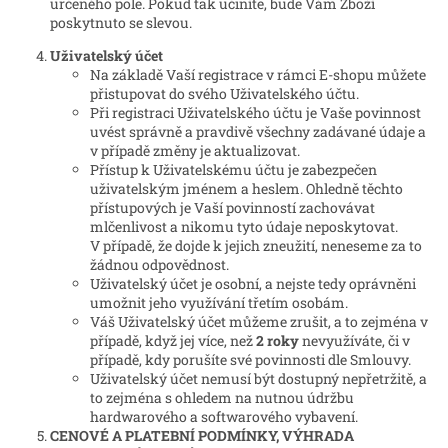
určeného pole. Pokud tak učiníte, bude Vám Zboží
poskytnuto se slevou.
Uživatelský účet
Na základě Vaší registrace v rámci E-shopu můžete
přistupovat do svého Uživatelského účtu.
Při registraci Uživatelského účtu je Vaše povinnost
uvést správně a pravdivě všechny zadávané údaje a
v případě změny je aktualizovat.
Přístup k Uživatelskému účtu je zabezpečen
uživatelským jménem a heslem. Ohledně těchto
přístupových je Vaší povinností zachovávat
mlčenlivost a nikomu tyto údaje neposkytovat.
V případě, že dojde k jejich zneužití, neneseme za to
žádnou odpovědnost.
Uživatelský účet je osobní, a nejste tedy oprávněni
umožnit jeho využívání třetím osobám.
Váš Uživatelský účet můžeme zrušit, a to zejména v
případě, když jej více, než
2 roky
nevyužíváte, či v
případě, kdy porušíte své povinnosti dle Smlouvy.
Uživatelský účet nemusí být dostupný nepřetržitě, a
to zejména s ohledem na nutnou údržbu
hardwarového a softwarového vybavení.
CENOVÉ A PLATEBNÍ PODMÍNKY, VÝHRADA