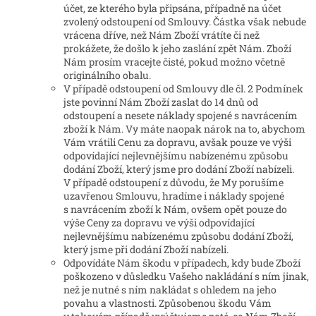
účet, ze kterého byla připsána, případně na účet
zvolený odstoupení od Smlouvy. Částka však nebude
vrácena dříve, než Nám Zboží vrátíte či než
prokážete, že došlo k jeho zaslání zpět Nám. Zboží
Nám prosím vracejte čisté, pokud možno včetně
originálního obalu.
V případě odstoupení od Smlouvy dle čl. 2 Podmínek
jste povinní Nám Zboží zaslat do 14 dnů od
odstoupení a nesete náklady spojené s navrácením
zboží k Nám. Vy máte naopak nárok na to, abychom
Vám vrátili Cenu za dopravu, avšak pouze ve výši
odpovídající nejlevnějšímu nabízenému způsobu
dodání Zboží, který jsme pro dodání Zboží nabízeli.
V případě odstoupení z důvodu, že My porušíme
uzavřenou Smlouvu, hradíme i náklady spojené
s navrácením zboží k Nám, ovšem opět pouze do
výše Ceny za dopravu ve výši odpovídající
nejlevnějšímu nabízenému způsobu dodání Zboží,
který jsme při dodání Zboží nabízeli.
Odpovídáte Nám škodu v případech, kdy bude Zboží
poškozeno v důsledku Vašeho nakládání s ním jinak,
než je nutné s ním nakládat s ohledem na jeho
povahu a vlastnosti. Způsobenou škodu Vám