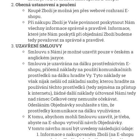
Obecná ustanovení a poučení
Koupě Zboží je možná jen přes webové rozhraní E-
shopu.
Při nákupu Zboží je Vaše povinnost poskytnout Nám
všechny informace správně a pravdivě. Informace,
které jste Nám poskytli při objednání Zboží budeme
tedy považovat za správné a pravdivé.
UZAVŘENÍ SMLOUVY
Smlouvu s Námi je možné uzavřít pouze v českém a
anglickém jazyce.
Smlouva je uzavírána na dálku prostřednictvím E-
shopu, přičemž náklady na použití komunikačních
prostředků na dálku hradíte Vy. Tyto náklady se
však nijak neliší od základní sazby, kterou hradíte za
používání těchto prostředků (tedy zejména za přístup
k internetu), žádné další náklady účtované Námi tedy
nad rámec Celkové ceny nemusíte očekávat.
Odesláním Objednávky souhlasíte s tím, že
prostředky komunikace na dálku využíváme.
K tomu, abychom mohli Smlouvu uzavřít, je třeba,
abyste na E-shopu vytvořili návrh Objednávky.
V tomto návrhu musí být uvedeny následující údaje:
Informace o nakupovaném Zboží (na E-shopu