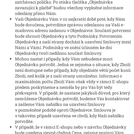
zatrhávací políčko. Po stisku tlačítka „Objednávka
zavazující k platbě“ budou všechny vyplněné informace
odeslány přímo Nám.
Vaši Objednávku Vám v co nejkratší době poté, kdy Nám
bude doručena, potvrdíme zprávou odeslanou na Vaši e-
mailovou adresu zadanou v Objednávce. Součástí potvrzení
bude shrnutí Objednávky a tyto Podmínky. Potvrzením
Objednávky z naší strany dochází k uzavření Smlouvy mezi
Námi a Vámi. Podmínky ve znění účinném ke dni
Objednávky tvoří nedílnou součást Smlouvy.
Mohou nastat i případy, kdy Vám nebudeme moci
Objednávku potvrdit. Jedná se zejména o situace, kdy Zboží
není dostupné nebo případy, kdy objednáte větší počet kusů
Zboží, než kolik je z naší strany umožněno. Informaci o
maximálním počtu Zboží Vám však vždy v rámci E-shopu
předem poskytneme a neměla by pro Vás být tedy
překvapivá. V případě, že nastane jakýkoli důvod, pro který
nemůžeme Objednávku potvrdit, budeme Vás kontaktovat
a zašleme Vám nabídku na uzavření Smlouvy
v pozměněné podobě oproti Objednávce. Smlouva je
v takovém případě uzavřena ve chvíli, kdy Naši nabídku
potvrdíte.
V případě, že v rámci E-shopu nebo v návrhu Objednávky
bude uvedena zjevně chybná Cena, nejsme povinni Vám