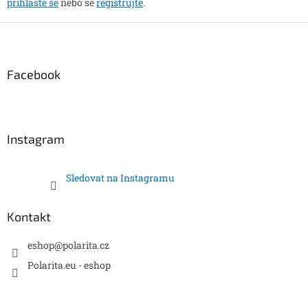
přihlaste se
nebo se
registrujte
.
Z
á
p
a
Facebook
t
í
Instagram
Sledovat na Instagramu
Kontakt
eshop
@
polarita.cz
Polarita.eu - eshop