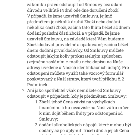
zákoníku právo odstoupit od Smlouvy bez udání
důvodu ve lhůtě 14 dnů ode dne doručení Zboží.
V případě, že jsme uzavřeli Smlouvu, jejímž
předmětem je několik druhů Zboží nebo dodání
několika částí Zboží, začíná tato lhůta běžet až dnem
dodání poslední části Zboží, a v případě, že jsme
uzavřeli Smlouvu, na základě které Vám budeme
Zboží dodávat pravidelně a opakovaně, začíná běžet
dnem dodání první dodávky. Od Smlouvy můžete
odstoupit jakýmkoliv prokazatelným způsobem
(zejména zasláním e-mailu nebo dopisu na Naše
adresy uvedené u Našich identifikačních údajů). Pro
odstoupení můžete využít také vzorový formulář
poskytovaný z Naší strany, který tvoří přílohu č. 2
Podmínek.
Ani jako spotřebitel však nemůžete od Smlouvy
odstoupit v případech, kdy je předmětem Smlouvy:
Zboží, jehož Cena závisí na výchylkách
finančního trhu nezávisle na Naší vůli a může
k nim dojít během lhůty pro odstoupení od
Smlouvy;
dodání alkoholických nápojů, které mohou být
dodány až po uplynutí třiceti dnů a jejich Cena