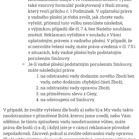
také vzorový formulář poskytovaný z Naší strany,
který tvoří přílohu č. 1 Podmínek. V uplatnění práva
z vadného plnění je třeba zvolit, jak chcete vadu
vyřešit, přičemž tuto volbu nemůžete následně,
s výjimkou případů dle čl. 7.4, bez Našeho souhlasu
změnit. Reklamaci vyřídíme v souladu s Vámi
uplatněným právem z vadného plnění. V případě, že
si nezvolíte řešení vady, máte práva uvedená v čl. 7.5 i
v situacích, kdy vadné plnění bylo podstatným
porušením Smlouvy.
Je-li vadné plnění podstatným porušením Smlouvy,
máte následující práva:
na odstranění vady dodáním nového Zboží bez
vady, nebo dodáním chybějící části Zboží;
na odstranění vady opravou Zboží;
na přiměřenou slevu z Ceny;
na odstoupení od Smlouvy.
V případě, že zvolíte vyřešení dle bodů a) nebo b) a My vadu takto
neodstraníme v přiměřené lhůtě, kterou jsme uvedli, nebo Vám
sdělíme, že tímto způsobem vadu neodstraníme vůbec, máte
práva dle bodů c) a d), i když jste je v rámci reklamace původně
nepožadovali. Zároveň pokud si zvolíte odstranění vady opravou