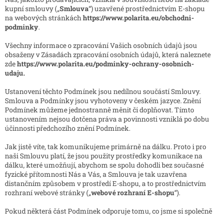
kupní smlouvy („
Smlouva
“) uzavřené prostřednictvím E-shopu
na webových stránkách
https://www.polarita.eu/obchodni-
podminky
.
Všechny informace o zpracování Vašich osobních údajů jsou
obsaženy v Zásadách zpracování osobních údajů, která naleznete
zde
https://www.polarita.eu/podminky-ochrany-osobnich-
udaju.
Ustanovení těchto Podmínek jsou nedílnou součástí Smlouvy.
Smlouva a Podmínky jsou vyhotoveny v českém jazyce. Znění
Podmínek můžeme jednostranně měnit či doplňovat. Tímto
ustanovením nejsou dotčena práva a povinnosti vzniklá po dobu
účinnosti předchozího znění Podmínek.
Jak jistě víte, tak komunikujeme primárně na dálku. Proto i pro
naši Smlouvu platí, že jsou použity prostředky komunikace na
dálku, které umožňují, abychom se spolu dohodli bez současné
fyzické přítomnosti Nás a Vás, a Smlouva je tak uzavřena
distančním způsobem v prostředí E-shopu, a to prostřednictvím
rozhraní webové stránky („
webové rozhraní E-shopu
“).
Pokud některá část Podmínek odporuje tomu, co jsme si společně