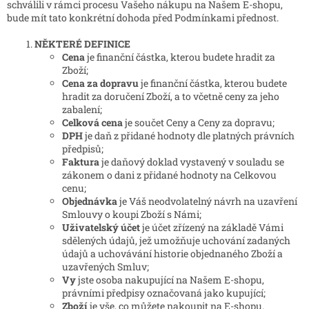
schválili v rámci procesu Vašeho nákupu na Našem E-shopu,
bude mít tato konkrétní dohoda před Podmínkami přednost.
NĚKTERÉ DEFINICE
Cena
je finanční částka, kterou budete hradit za
Zboží;
Cena za dopravu
je finanční částka, kterou budete
hradit za doručení Zboží, a to včetně ceny za jeho
zabalení;
Celková cena
je součet Ceny a Ceny za dopravu;
DPH
je daň z přidané hodnoty dle platných právních
předpisů;
Faktura
je daňový doklad vystavený v souladu se
zákonem o dani z přidané hodnoty na Celkovou
cenu;
Objednávka
je Váš neodvolatelný návrh na uzavření
Smlouvy o koupi Zboží s Námi;
Uživatelský účet
je účet zřízený na základě Vámi
sdělených údajů, jež umožňuje uchování zadaných
údajů a uchovávání historie objednaného Zboží a
uzavřených Smluv;
Vy
jste osoba nakupující na Našem E-shopu,
právními předpisy označovaná jako kupující;
Zboží
je vše, co můžete nakoupit na E-shopu.