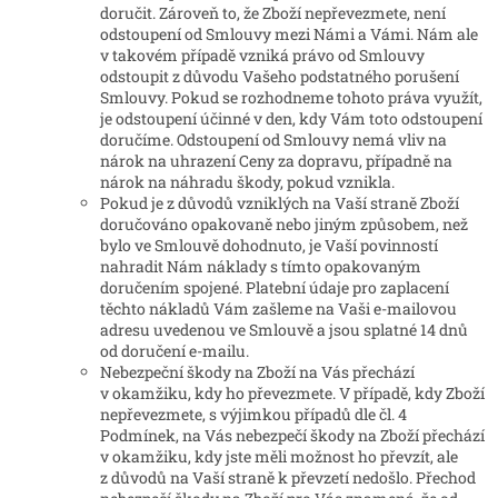
doručit. Zároveň to, že Zboží nepřevezmete, není
odstoupení od Smlouvy mezi Námi a Vámi. Nám ale
v takovém případě vzniká právo od Smlouvy
odstoupit z důvodu Vašeho podstatného porušení
Smlouvy. Pokud se rozhodneme tohoto práva využít,
je odstoupení účinné v den, kdy Vám toto odstoupení
doručíme. Odstoupení od Smlouvy nemá vliv na
nárok na uhrazení Ceny za dopravu, případně na
nárok na náhradu škody, pokud vznikla.
Pokud je z důvodů vzniklých na Vaší straně Zboží
doručováno opakovaně nebo jiným způsobem, než
bylo ve Smlouvě dohodnuto, je Vaší povinností
nahradit Nám náklady s tímto opakovaným
doručením spojené. Platební údaje pro zaplacení
těchto nákladů Vám zašleme na Vaši e-mailovou
adresu uvedenou ve Smlouvě a jsou splatné 14 dnů
od doručení e-mailu.
Nebezpeční škody na Zboží na Vás přechází
v okamžiku, kdy ho převezmete. V případě, kdy Zboží
nepřevezmete, s výjimkou případů dle čl. 4
Podmínek, na Vás nebezpečí škody na Zboží přechází
v okamžiku, kdy jste měli možnost ho převzít, ale
z důvodů na Vaší straně k převzetí nedošlo. Přechod