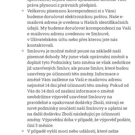
práva plynoucí z právních předpisů.
Veškerou písemnou korespondenci si s Vámi
budeme doručovat elektronickou poštou. Naše e-
mailová adresa je uvedena u Našich identifikačních
údajů. My budeme doručovat korespondenci na Vaši
e-mailovou adresu uvedenou ve Smlouvě,
v Uživatelském účtu nebo přes kterou jste nás
kontaktovali.
Smlouvu je možné měnit pouze na základě naší
písemné dohody. My jsme však oprávněni změnit a
doplnit tyto Podmínky, tato změna se však nedotkne
již uzavřených Smluv, ale pouze Smluv, které budou
uzavřeny po účinnosti této změny. Informace o
změně Vám zašleme na Vaši e-mailovou adresu
nejméně 14 dní před účinností této změny. Pokud od
Vás do 14 dnů od zaslání informace o změně
neobdržíme výpověď uzavřené Smlouvy na
pravidelné a opakované dodávky Zboží, stávají se
nové podmínky součástí naší Smlouvy a uplatní se
na další dodávku Zboží následující po účinnosti
změny. Výpovědní doba v případě, že výpověď podáte,
činí 3 měsíce.
V případě vyšší moci nebo událostí, které nelze