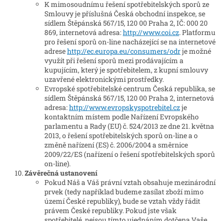
K mimosoudnímu řešení spotřebitelských sporů ze
Smlouvy je příslušná Česká obchodní inspekce, se
sídlem Štěpánská 567/15, 120 00 Praha 2, IČ: 000 20
869, internetová adresa:
http://www.coi.cz
. Platformu
pro řešení sporů on-line nacházející se na internetové
adrese
http://ec.europa.eu/consumers/odr
je možné
využít při řešení sporů mezi prodávajícím a
kupujícím, který je spotřebitelem, z kupní smlouvy
uzavřené elektronickými prostředky.
Evropské spotřebitelské centrum Česká republika, se
sídlem Štěpánská 567/15, 120 00 Praha 2, internetová
adresa:
http://www.evropskyspotrebitel.cz
je
kontaktním místem podle Nařízení Evropského
parlamentu a Rady (EU) č. 524/2013 ze dne 21. května
2013, o řešení spotřebitelských sporů on-line a o
změně nařízení (ES) č. 2006/2004 a směrnice
2009/22/ES (nařízení o řešení spotřebitelských sporů
on-line).
Závěrečná ustanovení
Pokud Náš a Váš právní vztah obsahuje mezinárodní
prvek (tedy například budeme zasílat zboží mimo
území České republiky), bude se vztah vždy řádit
právem České republiky. Pokud jste však
spotřebitelé, nejsou tímto ujednáním dotčena Vaše