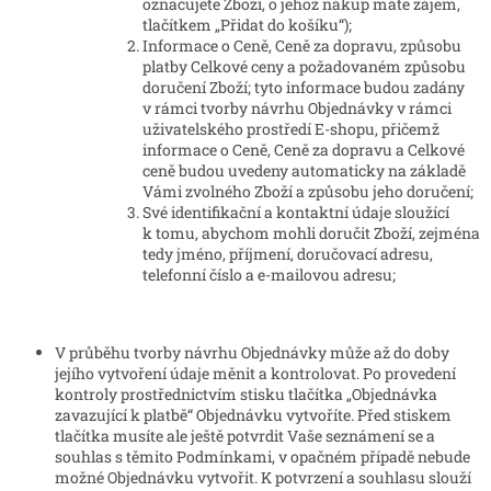
označujete Zboží, o jehož nákup máte zájem,
tlačítkem „Přidat do košíku“);
Informace o Ceně, Ceně za dopravu, způsobu
platby Celkové ceny a požadovaném způsobu
doručení Zboží; tyto informace budou zadány
v rámci tvorby návrhu Objednávky v rámci
uživatelského prostředí E-shopu, přičemž
informace o Ceně, Ceně za dopravu a Celkové
ceně budou uvedeny automaticky na základě
Vámi zvolného Zboží a způsobu jeho doručení;
Své identifikační a kontaktní údaje sloužící
k tomu, abychom mohli doručit Zboží, zejména
tedy jméno, příjmení, doručovací adresu,
telefonní číslo a e-mailovou adresu;
V průběhu tvorby návrhu Objednávky může až do doby
jejího vytvoření údaje měnit a kontrolovat. Po provedení
kontroly prostřednictvím stisku tlačítka „Objednávka
zavazující k platbě“ Objednávku vytvoříte. Před stiskem
tlačítka musíte ale ještě potvrdit Vaše seznámení se a
souhlas s těmito Podmínkami, v opačném případě nebude
možné Objednávku vytvořit. K potvrzení a souhlasu slouží