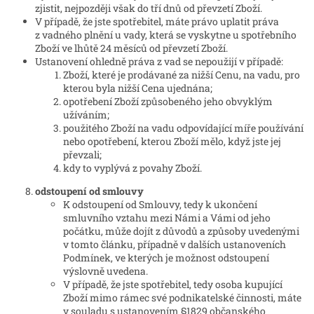
zjistit, nejpozději však do tří dnů od převzetí Zboží.
V případě, že jste spotřebitel, máte právo uplatit práva
z vadného plnění u vady, která se vyskytne u spotřebního
Zboží ve lhůtě 24 měsíců od převzetí Zboží.
Ustanovení ohledně práva z vad se nepoužijí v případě:
Zboží, které je prodávané za nižší Cenu, na vadu, pro
kterou byla nižší Cena ujednána;
opotřebení Zboží způsobeného jeho obvyklým
užíváním;
použitého Zboží na vadu odpovídající míře používání
nebo opotřebení, kterou Zboží mělo, když jste jej
převzali;
kdy to vyplývá z povahy Zboží.
odstoupení od smlouvy
K odstoupení od Smlouvy, tedy k ukončení
smluvního vztahu mezi Námi a Vámi od jeho
počátku, může dojít z důvodů a způsoby uvedenými
v tomto článku, případně v dalších ustanoveních
Podmínek, ve kterých je možnost odstoupení
výslovně uvedena.
V případě, že jste spotřebitel, tedy osoba kupující
Zboží mimo rámec své podnikatelské činnosti, máte
v souladu s ustanovením §1829 občanského