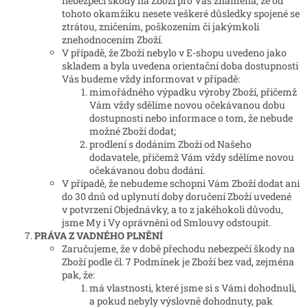
nebezpečí škody na Zboží pro Vás znamená, že od
tohoto okamžiku nesete veškeré důsledky spojené se
ztrátou, zničením, poškozením či jakýmkoli
znehodnocením Zboží.
V případě, že Zboží nebylo v E-shopu uvedeno jako
skladem a byla uvedena orientační doba dostupnosti
Vás budeme vždy informovat v případě:
mimořádného výpadku výroby Zboží, přičemž
Vám vždy sdělíme novou očekávanou dobu
dostupnosti nebo informace o tom, že nebude
možné Zboží dodat;
prodlení s dodáním Zboží od Našeho
dodavatele, přičemž Vám vždy sdělíme novou
očekávanou dobu dodání.
V případě, že nebudeme schopni Vám Zboží dodat ani
do 30 dnů od uplynutí doby doručení Zboží uvedené
v potvrzení Objednávky, a to z jakéhokoli důvodu,
jsme My i Vy oprávněni od Smlouvy odstoupit.
PRÁVA Z VADNÉHO PLNĚNÍ
Zaručujeme, že v době přechodu nebezpečí škody na
Zboží podle čl. 7 Podmínek je Zboží bez vad, zejména
pak, že:
má vlastnosti, které jsme si s Vámi dohodnuli,
a pokud nebyly výslovně dohodnuty, pak