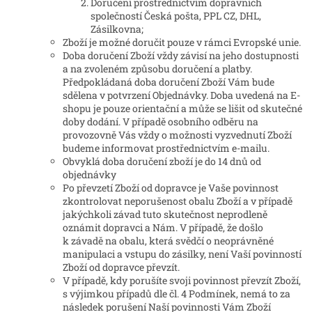
Doručení prostřednictvím dopravních
společností Česká pošta, PPL CZ, DHL,
Zásilkovna;
Zboží je možné doručit pouze v rámci Evropské unie.
Doba doručení Zboží vždy závisí na jeho dostupnosti
a na zvoleném způsobu doručení a platby.
Předpokládaná doba doručení Zboží Vám bude
sdělena v potvrzení Objednávky. Doba uvedená na E-
shopu je pouze orientační a může se lišit od skutečné
doby dodání. V případě osobního odběru na
provozovně Vás vždy o možnosti vyzvednutí Zboží
budeme informovat prostřednictvím e-mailu.
Obvyklá doba doručení zboží je do 14 dnů od
objednávky
Po převzetí Zboží od dopravce je Vaše povinnost
zkontrolovat neporušenost obalu Zboží a v případě
jakýchkoli závad tuto skutečnost neprodleně
oznámit dopravci a Nám. V případě, že došlo
k závadě na obalu, která svědčí o neoprávněné
manipulaci a vstupu do zásilky, není Vaší povinností
Zboží od dopravce převzít.
V případě, kdy porušíte svoji povinnost převzít Zboží,
s výjimkou případů dle čl. 4 Podmínek, nemá to za
následek porušení Naší povinnosti Vám Zboží