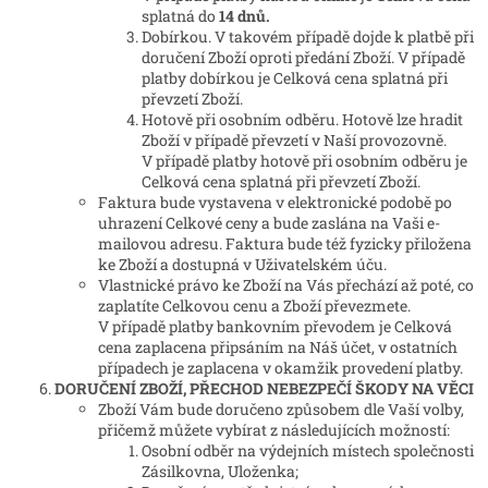
splatná do
14 dnů.
Dobírkou. V takovém případě dojde k platbě při
doručení Zboží oproti předání Zboží. V případě
platby dobírkou je Celková cena splatná při
převzetí Zboží.
Hotově při osobním odběru. Hotově lze hradit
Zboží v případě převzetí v Naší provozovně.
V případě platby hotově při osobním odběru je
Celková cena splatná při převzetí Zboží.
Faktura bude vystavena v elektronické podobě po
uhrazení Celkové ceny a bude zaslána na Vaši e-
mailovou adresu. Faktura bude též fyzicky přiložena
ke Zboží a dostupná v Uživatelském úču.
Vlastnické právo ke Zboží na Vás přechází až poté, co
zaplatíte Celkovou cenu a Zboží převezmete.
V případě platby bankovním převodem je Celková
cena zaplacena připsáním na Náš účet, v ostatních
případech je zaplacena v okamžik provedení platby.
DORUČENÍ ZBOŽÍ, PŘECHOD NEBEZPEČÍ ŠKODY NA VĚCI
Zboží Vám bude doručeno způsobem dle Vaší volby,
přičemž můžete vybírat z následujících možností:
Osobní odběr na výdejních místech společnosti
Zásilkovna, Uloženka;