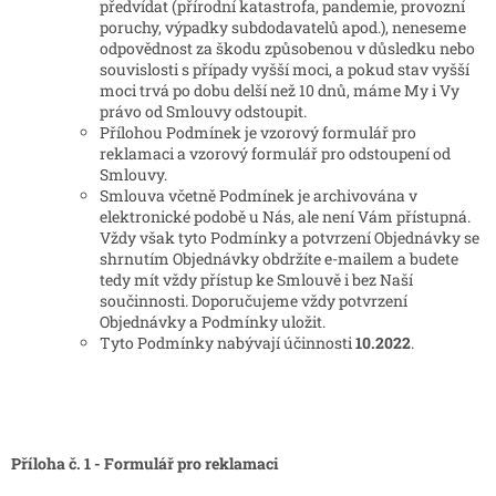
předvídat (přírodní katastrofa, pandemie, provozní
poruchy, výpadky subdodavatelů apod.), neneseme
odpovědnost za škodu způsobenou v důsledku nebo
souvislosti s případy vyšší moci, a pokud stav vyšší
moci trvá po dobu delší než 10 dnů, máme My i Vy
právo od Smlouvy odstoupit.
Přílohou Podmínek je vzorový formulář pro
reklamaci a vzorový formulář pro odstoupení od
Smlouvy.
Smlouva včetně Podmínek je archivována v
elektronické podobě u Nás, ale není Vám přístupná.
Vždy však tyto Podmínky a potvrzení Objednávky se
shrnutím Objednávky obdržíte e-mailem a budete
tedy mít vždy přístup ke Smlouvě i bez Naší
součinnosti. Doporučujeme vždy potvrzení
Objednávky a Podmínky uložit.
Tyto Podmínky nabývají účinnosti
10.2022
.
Příloha č. 1 - Formulář pro reklamaci