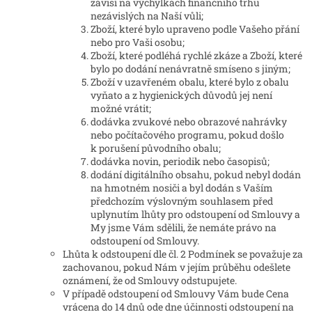
závisí na výchylkách finančního trhu
nezávislých na Naší vůli;
Zboží, které bylo upraveno podle Vašeho přání
nebo pro Vaši osobu;
Zboží, které podléhá rychlé zkáze a Zboží, které
bylo po dodání nenávratně smíseno s jiným;
Zboží v uzavřeném obalu, které bylo z obalu
vyňato a z hygienických důvodů jej není
možné vrátit;
dodávka zvukové nebo obrazové nahrávky
nebo počítačového programu, pokud došlo
k porušení původního obalu;
dodávka novin, periodik nebo časopisů;
dodání digitálního obsahu, pokud nebyl dodán
na hmotném nosiči a byl dodán s Vaším
předchozím výslovným souhlasem před
uplynutím lhůty pro odstoupení od Smlouvy a
My jsme Vám sdělili, že nemáte právo na
odstoupení od Smlouvy.
Lhůta k odstoupení dle čl. 2 Podmínek se považuje za
zachovanou, pokud Nám v jejím průběhu odešlete
oznámení, že od Smlouvy odstupujete.
V případě odstoupení od Smlouvy Vám bude Cena
vrácena do 14 dnů ode dne účinnosti odstoupení na