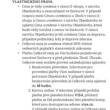
VLASTNICKÉHO PRÁVA
Cena je vždy uvedena v rámci E-shopu, v návrhu
Objednávky a samozřejmě ve Smlouvě. V případě
rozporu mezi Cenou uvedenou u Zboží v rámci E-
shopu a Cenou uvedenou v návrhu Objednávky se
uplatní Cena uvedená v návrhu Objednávky, která
bude vždy totožná s cenou ve Smlouvě. V rámci
návrhu Objednávky je též uvedena Cena za dopravu,
případně podmínky, kdy je doprava zdarma.
Celková cena je uvedena včetně DPH včetně
veškerých poplatků stanovených zákonem.
Platbu Celkové ceny po Vás budeme požadovat po
uzavření Smlouvy a před předáním Zboží. Úhradu
Celkové ceny můžete provést následujícími způsoby:
Bankovním převodem. Informace pro
provedení platby Vám zašleme v rámci
potvrzení Objednávky. V případě platby
bankovním převodem je Celková cena splatná
do
48 hodin.
Kartou online. V takovém případě probíhá
platba přes platební bránu
VISA
, přičemž
platba se řídí podmínkami této platební brány,
které jsou dostupné na adrese:
visa.cz.
V případě platby kartou online je Celková cena