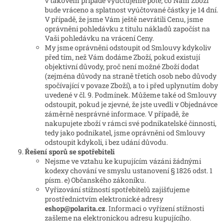
v takovém případě vyúčtujeme poté, co Nám Zboží
bude vráceno a splatnost vyúčtované částky je 14 dní.
V případě, že jsme Vám ještě nevrátili Cenu, jsme
oprávněni pohledávku z titulu nákladů započíst na
Vaši pohledávku na vrácení Ceny.
My jsme oprávněni odstoupit od Smlouvy kdykoliv
před tím, než Vám dodáme Zboží, pokud existují
objektivní důvody, proč není možné Zboží dodat
(zejména důvody na straně třetích osob nebo důvody
spočívající v povaze Zboží), a to i před uplynutím doby
uvedené v čl. 9. Podmínek. Můžeme také od Smlouvy
odstoupit, pokud je zjevné, že jste uvedli v Objednávce
záměrně nesprávné informace. V případě, že
nakupujete zboží v rámci své podnikatelské činnosti,
tedy jako podnikatel, jsme oprávněni od Smlouvy
odstoupit kdykoli, i bez udání důvodu.
Řešení sporů se spotřebiteli
Nejsme ve vztahu ke kupujícím vázáni žádnými
kodexy chování ve smyslu ustanovení § 1826 odst. 1
písm. e) Občanského zákoníku.
Vyřizování stížností spotřebitelů zajišťujeme
prostřednictvím elektronické adresy
eshop@polarita.cz
. Informaci o vyřízení stížnosti
zašleme na elektronickou adresu kupujícího.