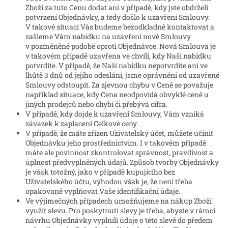
Zboží za tuto Cenu dodat ani v případě, kdy jste obdrželi
potvrzení Objednávky, a tedy došlo k uzavření Smlouvy.
V takové situaci Vás budeme bezodkladně kontaktovat a
zašleme Vám nabídku na uzavření nové Smlouvy
v pozměněné podobě oproti Objednávce. Nová Smlouva je
v takovém případě uzavřena ve chvíli, kdy Naši nabídku
potvrdíte. V případě, že Naši nabídku nepotvrdíte ani ve
lhůtě 3 dnů od jejího odeslání, jsme oprávněni od uzavřené
Smlouvy odstoupit. Za zjevnou chybu v Ceně se považuje
například situace, kdy Cena neodpovídá obvyklé ceně u
jiných prodejců nebo chybí či přebývá cifra.
V případě, kdy dojde k uzavření Smlouvy, Vám vzniká
závazek k zaplacení Celkové ceny.
V případě, že máte zřízen Uživatelský účet, můžete učinit
Objednávku jeho prostřednictvím. I v takovém případě
máte ale povinnost zkontrolovat správnost, pravdivost a
úplnost předvyplněných údajů. Způsob tvorby Objednávky
je však totožný, jako v případě kupujícího bez
Uživatelského účtu, výhodou však je, že není třeba
opakovaně vyplňovat Vaše identifikační údaje.
Ve výjimečných případech umožňujeme na nákup Zboží
využít slevu. Pro poskytnutí slevy je třeba, abyste v rámci
návrhu Objednávky vyplnili údaje o této slevě do předem